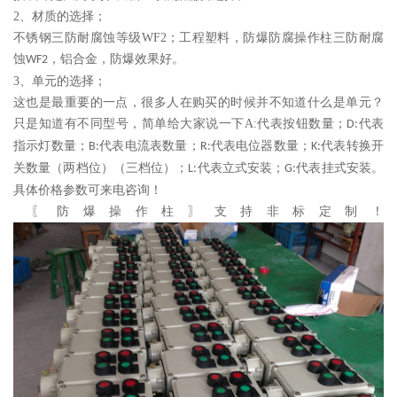
2
、材质的选择；
不锈钢三防耐腐蚀等级
WF2
；工程塑料，防爆防腐操作柱三防耐腐
蚀
，铝合金，防爆效果好。
WF2
3
、单元的选择；
这也是最重要的一点，很多人在购买的时候并不知道什么是单元？
只是知道有不同型号，简单给大家说一下
A:
代表按钮数量；
代表
D:
指示灯数量；
代表电流表数量；
代表电位器数量；
代表转换开
B:
R:
K:
关数量（两档位）（三档位）；
代表立式安装；
代表挂式安装。
L:
G:
具体价格参数可来电咨询！
〖防爆操作柱〗支持非标定制！