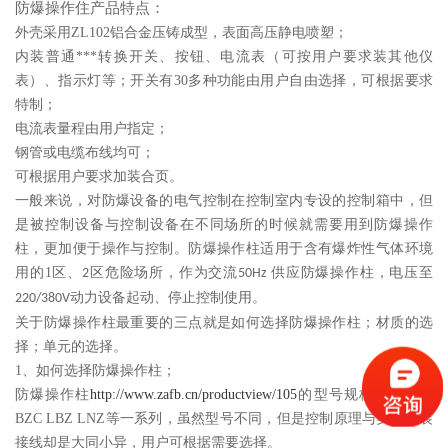
防爆操作住产品特点：
外壳采用ZL102铝合金压铸成型，表面高压静电喷塑；
内装普通***转换开关、按钮、电流表（可按用户要求装其他仪
表）、指示灯等；
开关有30多种功能由用户自由选择，可根据要求
特制；
电流表量程由用户指定；
钢管或电缆布线均可；
可根据用户要求加装合页。
一般来说，对防爆设备的电气控制在控制室内专设的控制箱中，但
是被控制设备与控制设备在不同场所的时候就需要用到防爆操作
柱，更加便于操作与控制。防爆操作柱适用于含有爆炸性气体环境
用的
1
区、
区危险场所，作为交流
供应防爆操作柱，电压至
2
50Hz
动力设备起动、停止控制使用。
220/380V
关于防爆操作柱最重要的三点就是如何选择防爆操作柱；材质的选
择；单元的选择。
1
、如何选择防爆操作柱；
防爆操作柱
http://www.zafb.cn/productview/105
的型号规格很多如：
BZC LBZ LNZ
等一系列，虽然型号不同，但是控制原理与实际安装
接线却是大同小异，用户可根据需要选择。