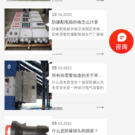
MORE
爆箱具备防腐特性；3.不锈钢控
制箱体采用不锈钢焊接，可根据
客户不同要求制作各种能满足现
13
04,2020
场要求的防爆箱外形美观；4.非
防爆配电箱价格怎么计算
标定制不同尺寸不锈钢防爆接线
防爆配电箱价格没有固定价格，
箱，不锈钢防爆操作箱，不锈钢
价格需要防爆配电箱生产厂家根
防爆配电箱等各种不同用途防爆
据客户要求来进行核算，设计方
配电箱;5、隔爆型防爆设计，外
案!客户向厂家提供需要定制的防
型美观6、不锈钢防爆控制箱增
爆配电箱图纸或者元件清单或者
安型内部装接线端子，接线方
MORE
电路图！铝合金防爆配电箱结构
便，牢固可靠，接线端子根据客
采用拼体式模块组合方式!隔爆箱
户实际用电电流大小装配，进出
+增安箱组合成防爆配电箱！隔
09
线孔根据客户要求定制；7、不
03,2022
爆腔内装元器件，增安腔内装接
锈钢防爆控制箱隔爆型内装电器
所有你需要知道的关于本质安全
线端子！外形美观！操作方便！
元件，电流表，电压表等根据现
什么是本质安全？振安防爆认为
施工便捷！安全可靠！产品外形
场实际要求可灵活装配；8、不
本质安全是一种设计电气设备的
如下图：防爆配电箱进出线孔出
锈钢防爆控制箱内装元件品牌根
安全方法，使设备可以在危险区
厂标配塑料压紧螺，也可以根据
据客户要求来安装;满足不同客户
域安全运行。危险区域是大气中
客户要求配BDM防爆电缆加紧密
不同需求;9、不锈钢防爆箱焊接
可能存在潜在易燃蒸气和气体的
封接头，BTL防爆填料函！也可
成型，尺寸灵活定制！方便满足
MORE
区域，任何电气设备产生的任何
以配碳素钢压紧螺!现场施工安装
各种易燃易爆场合对防爆箱体的
火花都可能点燃气体并引起爆炸/
应对接防爆管！安装如下图：
各种要求！进出线孔可以根据可
火灾。工业设备可能存在过热风
以要求配置304不锈钢防爆填料
09
03,2022
险，或者任何短路都可能产生潜
函，304不锈钢电缆夹紧密封接
什么是防爆插头和插座？
在火花。这就是本质安全理论发
头(如需配防爆接头附件,请用户